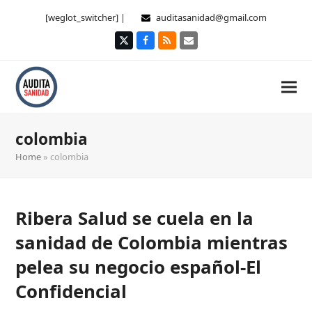
[weglot_switcher] |
auditasanidad@gmail.com
Twitter
Facebook
RSS
Correo
electrónico
colombia
Home
»
colombia
Ribera Salud se cuela en la
sanidad de Colombia mientras
pelea su negocio español-El
Confidencial