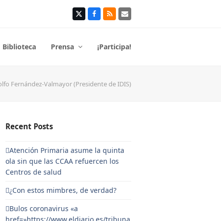
Twitter
Facebook
RSS
Correo
electrónico
Biblioteca
Prensa
¡Participa!
lfo Fernández-Valmayor (Presidente de IDIS)
Recent Posts
Atención Primaria asume la quinta
ola sin que las CCAA refuercen los
Centros de salud
¿Con estos mimbres, de verdad?
Bulos coronavirus «a
href=»https://www.eldiario.es/tribuna