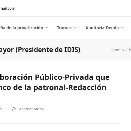
mail.com
fía de la privatización
Tramas
Auditoría-Deuda
yor (Presidente de IDIS)
Home
»
Ado
aboración Público-Privada que
nco de la patronal-Redacción
...
0 comentarios