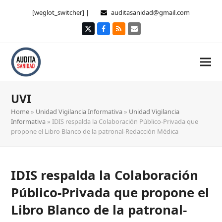
[weglot_switcher] |
auditasanidad@gmail.com
Twitter
Facebook
RSS
Correo
electrónico
UVI
Home
»
Unidad Vigilancia Informativa
»
Unidad Vigilancia
Informativa
»
IDIS respalda la Colaboración Público-Privada que
propone el Libro Blanco de la patronal-Redacción Médica
IDIS respalda la Colaboración
Público-Privada que propone el
Libro Blanco de la patronal-