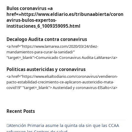
Bulos coronavirus «a
href=»https://www.eldiario.es/tribunaabierta/coron
avirus-bulos-expertos-
instituciones_6_1009359095.html
Decalogo Audita contra coronavirus
<a href="https://www.lamarea.com/2020/03/24/diez-
mandamientos-para-curar-la-sanidad/"
"target=_blank">Comunicado Coronavirus Audita-LaMarea</a>
Politicas austericidas y coronavirus
<a href="https://www.elsaltodiario.com/coronavirus/vendieron-
pacto-estabilidad-crecimiento-ce-aplicaron-austericidio-mata-
covid19" "target=_blank"> Austeridad y coronavirus-ElSalto</a>
Recent Posts
Atención Primaria asume la quinta ola sin que las CCAA
refuercen los Centros de salud