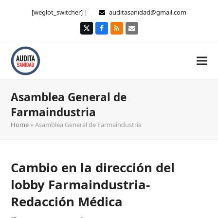
[weglot_switcher] |
auditasanidad@gmail.com
Twitter
Facebook
RSS
Correo
electrónico
Asamblea General de
Farmaindustria
Home
»
Asamblea General de Farmaindustria
Cambio en la dirección del
lobby Farmaindustria-
Redacción Médica