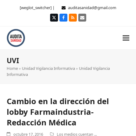
[weglot_switcher] |
auditasanidad@gmail.com
Twitter
Facebook
RSS
Correo
electrónico
UVI
Home
»
Unidad Vigilancia Informativa
»
Unidad Vigilancia
Informativa
Cambio en la dirección del
lobby Farmaindustria-
Redacción Médica
octubre 17, 2016
Los medios cuentan ...