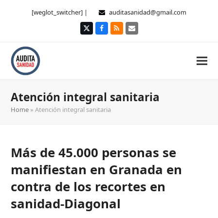
[weglot_switcher] |
auditasanidad@gmail.com
Twitter
Facebook
RSS
Correo
electrónico
Atención integral sanitaria
Home
»
Atención integral sanitaria
Más de 45.000 personas se
manifiestan en Granada en
contra de los recortes en
sanidad-Diagonal