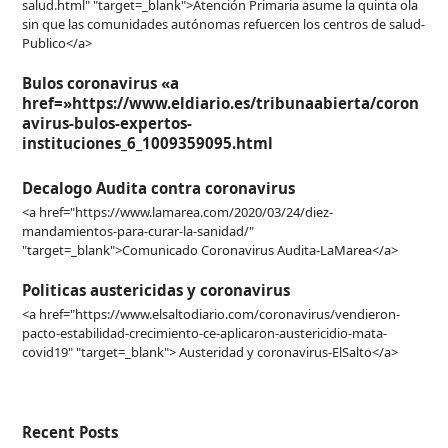
salud.html" "target=_blank">Atención Primaria asume la quinta ola
sin que las comunidades autónomas refuercen los centros de salud-
Publico</a>
Bulos coronavirus «a
href=»https://www.eldiario.es/tribunaabierta/coron
avirus-bulos-expertos-
instituciones_6_1009359095.html
Decalogo Audita contra coronavirus
<a href="https://www.lamarea.com/2020/03/24/diez-
mandamientos-para-curar-la-sanidad/"
"target=_blank">Comunicado Coronavirus Audita-LaMarea</a>
Politicas austericidas y coronavirus
<a href="https://www.elsaltodiario.com/coronavirus/vendieron-
pacto-estabilidad-crecimiento-ce-aplicaron-austericidio-mata-
covid19" "target=_blank"> Austeridad y coronavirus-ElSalto</a>
Recent Posts