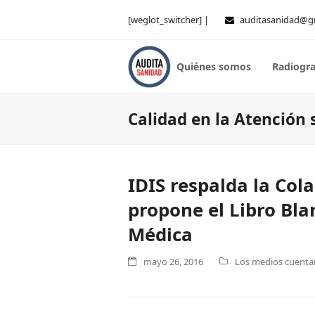
[weglot_switcher] |
auditasanidad@g
Quiénes somos
Radiogra
Calidad en la Atención 
IDIS respalda la Col
propone el Libro Bla
Médica
mayo 26, 2016
Los medios cuentan 