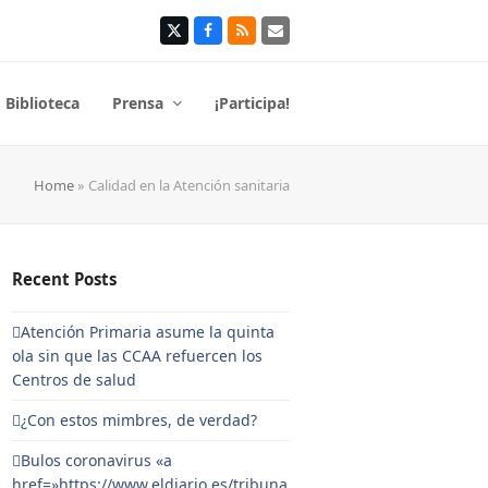
Twitter
Facebook
RSS
Correo
electrónico
Biblioteca
Prensa
¡Participa!
Home
»
Calidad en la Atención sanitaria
Recent Posts
Atención Primaria asume la quinta
ola sin que las CCAA refuercen los
Centros de salud
¿Con estos mimbres, de verdad?
Bulos coronavirus «a
href=»https://www.eldiario.es/tribuna