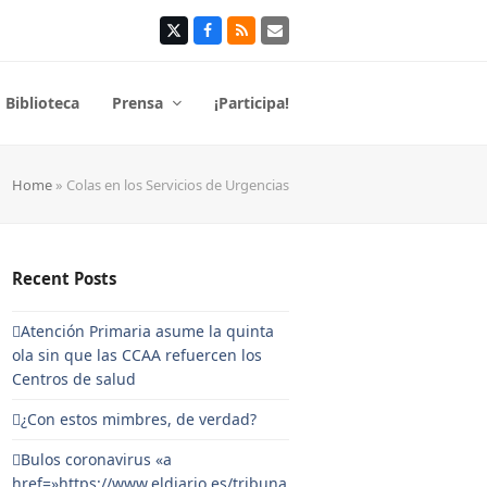
Twitter
Facebook
RSS
Correo
electrónico
Biblioteca
Prensa
¡Participa!
Home
»
Colas en los Servicios de Urgencias
Recent Posts
Atención Primaria asume la quinta
ola sin que las CCAA refuercen los
Centros de salud
¿Con estos mimbres, de verdad?
Bulos coronavirus «a
href=»https://www.eldiario.es/tribuna