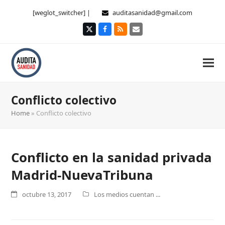
[weglot_switcher] |
auditasanidad@gmail.com
Twitter
Facebook
RSS
Correo
electrónico
Conflicto colectivo
Home
»
Conflicto colectivo
Conflicto en la sanidad privada
Madrid-NuevaTribuna
octubre 13, 2017
Los medios cuentan ...