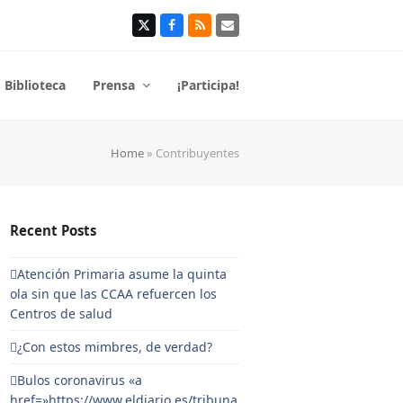
Twitter
Facebook
RSS
Correo
electrónico
Biblioteca
Prensa
¡Participa!
Home
»
Contribuyentes
Recent Posts
Atención Primaria asume la quinta
ola sin que las CCAA refuercen los
Centros de salud
¿Con estos mimbres, de verdad?
Bulos coronavirus «a
href=»https://www.eldiario.es/tribuna