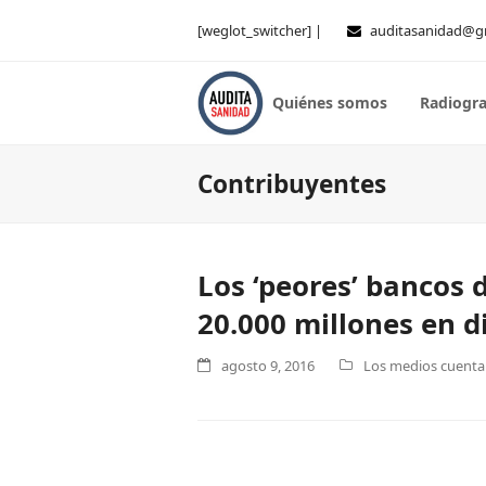
[weglot_switcher] |
auditasanidad@g
Quiénes somos
Radiogra
Contribuyentes
Los ‘peores’ bancos 
20.000 millones en d
agosto 9, 2016
Los medios cuentan