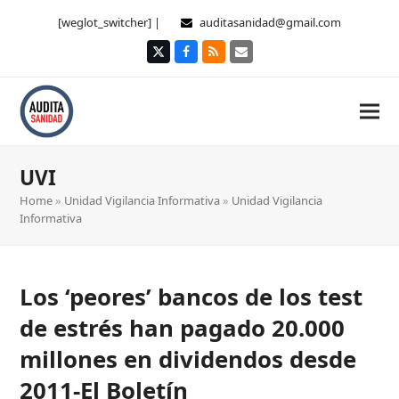
[weglot_switcher] |
auditasanidad@gmail.com
Twitter
Facebook
RSS
Correo
electrónico
UVI
Home
»
Unidad Vigilancia Informativa
»
Unidad Vigilancia
Informativa
Los ‘peores’ bancos de los test
de estrés han pagado 20.000
millones en dividendos desde
2011-El Boletín