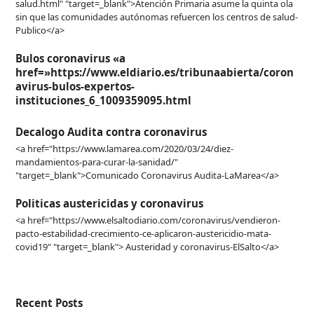
salud.html" "target=_blank">Atención Primaria asume la quinta ola
sin que las comunidades autónomas refuercen los centros de salud-
Publico</a>
Bulos coronavirus «a
href=»https://www.eldiario.es/tribunaabierta/coron
avirus-bulos-expertos-
instituciones_6_1009359095.html
Decalogo Audita contra coronavirus
<a href="https://www.lamarea.com/2020/03/24/diez-
mandamientos-para-curar-la-sanidad/"
"target=_blank">Comunicado Coronavirus Audita-LaMarea</a>
Politicas austericidas y coronavirus
<a href="https://www.elsaltodiario.com/coronavirus/vendieron-
pacto-estabilidad-crecimiento-ce-aplicaron-austericidio-mata-
covid19" "target=_blank"> Austeridad y coronavirus-ElSalto</a>
Recent Posts