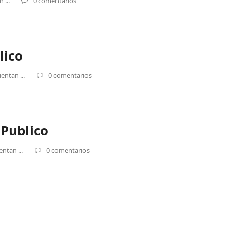
 ...
0 comentarios
lico
entan ...
0 comentarios
lPublico
ntan ...
0 comentarios