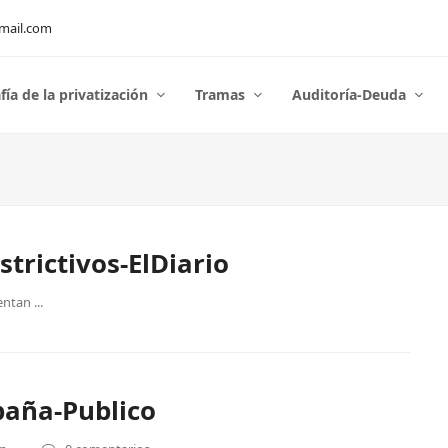
mail.com
fía de la privatización
Tramas
Auditoría-Deuda
trictivos-ElDiario
ntan ...
paña-Publico