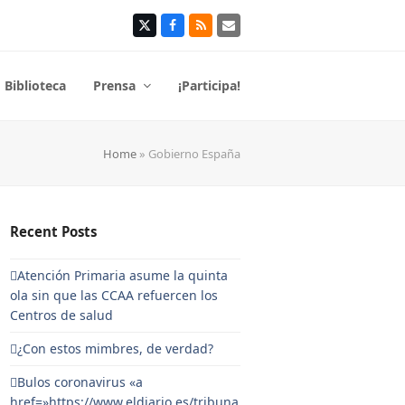
Twitter
Facebook
RSS
Correo
electrónico
Biblioteca
Prensa
¡Participa!
Home
»
Gobierno España
Recent Posts
Atención Primaria asume la quinta
ola sin que las CCAA refuercen los
Centros de salud
¿Con estos mimbres, de verdad?
Bulos coronavirus «a
href=»https://www.eldiario.es/tribuna