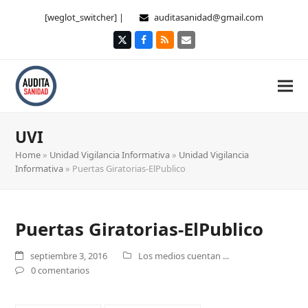
[weglot_switcher] |
auditasanidad@gmail.com
Twitter
Facebook
RSS
Correo
electrónico
UVI
Home
»
Unidad Vigilancia Informativa
»
Unidad Vigilancia
Informativa
»
Puertas Giratorias-ElPublico
Puertas Giratorias-ElPublico
septiembre 3, 2016
Los medios cuentan ...
0 comentarios