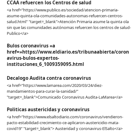
CCAA refuercen los Centros de salud
<a href="https://www.publico.es/sociedad/atencion-primaria-
asume-quinta-ola-comunidades-autonomas-refuercen-centros-
salud.html" "target=_blank">Atención Primaria asume la quinta ola
sin que las comunidades autónomas refuercen los centros de salud-
Publico</a>
Bulos coronavirus «a
href=»https://www.eldiario.es/tribunaabierta/coron
avirus-bulos-expertos-
instituciones_6_1009359095.html
Decalogo Audita contra coronavirus
<a href="https://www.lamarea.com/2020/03/24/diez-
mandamientos-para-curar-la-sanidad/"
"target=_blank">Comunicado Coronavirus Audita-LaMarea</a>
Politicas austericidas y coronavirus
<a href="https://www.elsaltodiario.com/coronavirus/vendieron-
pacto-estabilidad-crecimiento-ce-aplicaron-austericidio-mata-
covid19" "target=_blank"> Austeridad y coronavirus-ElSalto</a>