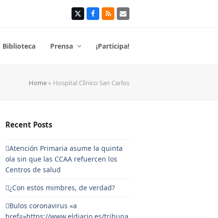
Twitter
Facebook
RSS
Correo
electrónico
Biblioteca
Prensa
¡Participa!
Home
»
Hospital Clínico San Carlos
Recent Posts
Atención Primaria asume la quinta
ola sin que las CCAA refuercen los
Centros de salud
¿Con estos mimbres, de verdad?
Bulos coronavirus «a
href=»https://www.eldiario.es/tribuna