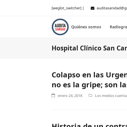
[weglot_switcher] |
auditasanidad@g
Quiénes somos
Radiogra
Hospital Clínico San Car
Colapso en las Urgen
no es la gripe; son l
enero 24, 2018
Los medios cuentan
Historia de un contra