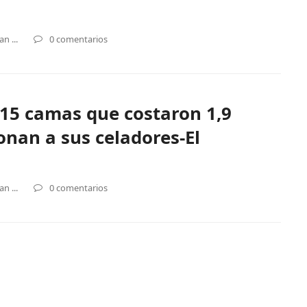
n ...
0 comentarios
915 camas que costaron 1,9
onan a sus celadores-El
n ...
0 comentarios