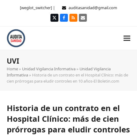
[weglot_switcher] |
auditasanidad@gmail.com
Twitter
Facebook
RSS
Correo
electrónico
UVI
Home
»
Unidad Vigilancia Informativa
»
Unidad Vigilancia
Informativa
»
Historia de un contrato en el Hospital Clínico: más de
cien prórrogas para eludir controles en 10 años-El Boletin.com
Historia de un contrato en el
Hospital Clínico: más de cien
prórrogas para eludir controles