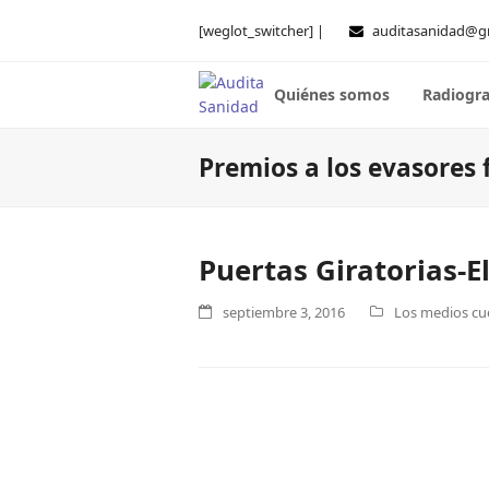
[weglot_switcher] |
auditasanidad@g
Quiénes somos
Radiogra
Premios a los evasores 
Puertas Giratorias-E
septiembre 3, 2016
Los medios cue