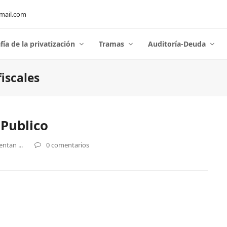
mail.com
fía de la privatización
Tramas
Auditoría-Deuda
fiscales
lPublico
ntan ...
0 comentarios