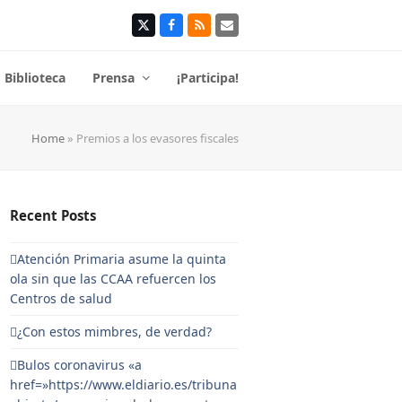
Twitter
Facebook
RSS
Correo
electrónico
Biblioteca
Prensa
¡Participa!
Home
»
Premios a los evasores fiscales
Recent Posts
Atención Primaria asume la quinta
ola sin que las CCAA refuercen los
Centros de salud
¿Con estos mimbres, de verdad?
Bulos coronavirus «a
href=»https://www.eldiario.es/tribuna