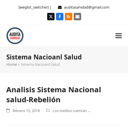
[weglot_switcher] |
auditasanidad@gmail.com
Twitter
Facebook
RSS
Correo
electrónico
Sistema Nacioanl Salud
Home
»
Sistema Nacioanl Salud
Analisis Sistema Nacional
salud-Rebelión
febrero 15, 2018
Los medios cuentan ...